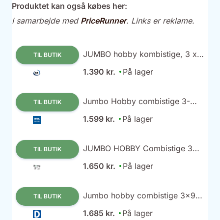
Produktet kan også købes her:
I samarbejde med
PriceRunner
. Links er reklame.
JUMBO hobby kombistige, 3 x
TIL BUTIK
9 trin, 6 m - 41JH309
1.390 kr.
På lager
Jumbo Hobby combistige 3-
TIL BUTIK
delt, 6,0 meter - 3x9 trin
1.599 kr.
På lager
JUMBO HOBBY Combistige 3x9
TIL BUTIK
trin
1.650 kr.
På lager
Jumbo hobby combistige 3x9
TIL BUTIK
trin
1.685 kr.
På lager