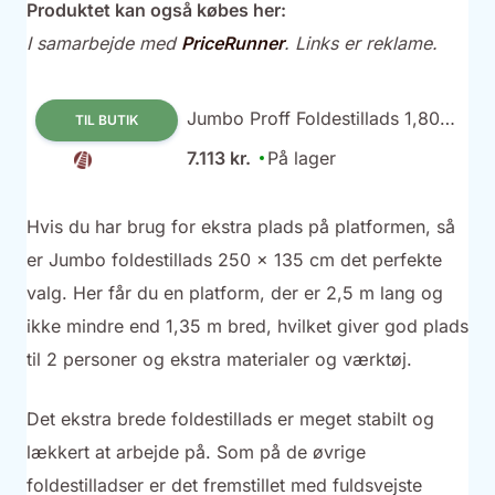
Produktet kan også købes her:
I samarbejde med
PriceRunner
. Links er reklame.
Jumbo Proff Foldestillads 1,80
TIL BUTIK
m (bred) 135x250 cm
7.113 kr.
På lager
Hvis du har brug for ekstra plads på platformen, så
er Jumbo foldestillads 250 x 135 cm det perfekte
valg. Her får du en platform, der er 2,5 m lang og
ikke mindre end 1,35 m bred, hvilket giver god plads
til 2 personer og ekstra materialer og værktøj.
Det ekstra brede foldestillads er meget stabilt og
lækkert at arbejde på. Som på de øvrige
foldestilladser er det fremstillet med fuldsvejste