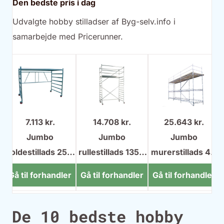
Den bedste pris i dag
Udvalgte hobby stilladser af Byg-selv.info i
samarbejde med Pricerunner.
7.113 kr.
14.708 kr.
25.643 kr.
Jumbo
Jumbo
Jumbo
x
foldestillads 250
rullestillads 135 x
murerstillads 4 x
x 135 cm
250 cm
6 m
Gå til forhandler
Gå til forhandler
Gå til forhandler
De 10 bedste hobby