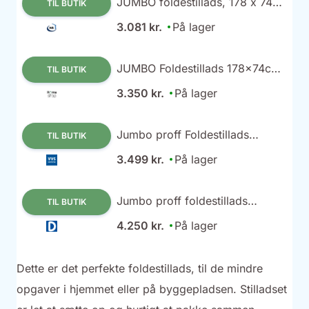
JUMBO foldestillads, 178 x 74
TIL BUTIK
cm, arbejdshøjde 3,80 m -
3.081 kr.
På lager
178SK
JUMBO Foldestillads 178x74cm.
TIL BUTIK
1,80/3,80m. ✓ På lager - klar til
3.350 kr.
På lager
levering og afhentning
Jumbo proff Foldestillads
TIL BUTIK
178x74 cm
3.499 kr.
På lager
Jumbo proff foldestillads
TIL BUTIK
178x74 cm 1,8/3,8 m.
4.250 kr.
På lager
Dette er det perfekte foldestillads, til de mindre
opgaver i hjemmet eller på byggepladsen. Stilladset