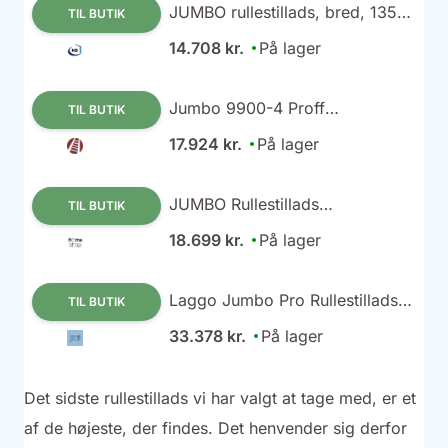
JUMBO rullestillads, bred, 135 x
TIL BUTIK
250 cm, arbejdshøjde 6,2 m,
14.708 kr.
På lager
ståhøjde 4,2 m - 9900-4
Jumbo 9900-4 Proff
TIL BUTIK
Rullestillads 4,2 m (135x250
17.924 kr.
På lager
cm)
JUMBO Rullestillads
TIL BUTIK
250x135cm. 4.2/6.2m.
18.699 kr.
På lager
Laggo Jumbo Pro Rullestillads
TIL BUTIK
bred 4,2 m
33.378 kr.
På lager
Det sidste rullestillads vi har valgt at tage med, er et
af de højeste, der findes. Det henvender sig derfor