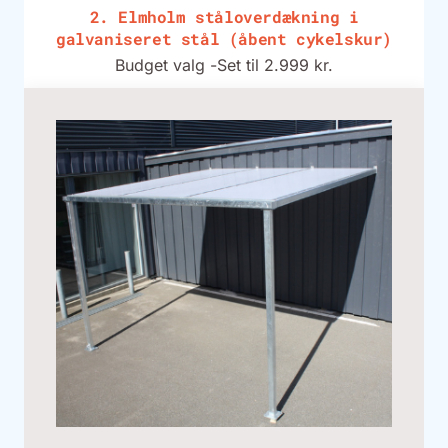
2. Elmholm ståloverdækning i
galvaniseret stål (åbent cykelskur)
Budget valg -
Set til 2.999 kr.