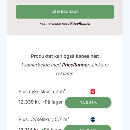
Gå til BAUHAUS
i samarbejde med
PriceRunner
Produktet kan også købes her:
I samarbejde med
PriceRunner
. Links er
reklame.
Plus cykelskur 5,7 m²
ubehandlet 229x248x250
12.339 kr.
På lager
TIL BUTIK
cm
Plus, Cykelskur, 5,7 m²
12.714 kr.
På lager