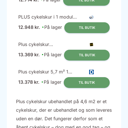
TIL BUTIK
PLUS cykelskur i 1 modul
åben, natur/nåletræ, 5,7
12.948 kr.
På lager
TIL BUTIK
m²
Plus cykelskur
229x248x250 ubehandlet
13.369 kr.
På lager
TIL BUTIK
16756-1
Plus cykelskur 5,7 m² 1
modul med åben front
13.378 kr.
På lager
TIL BUTIK
Plus cykelskur ubehandlet på 4,6 m2 er et
cykelskur, der er ubehandlet og som leveres
uden en dør. Det fungerer derfor som et
åbent cykelskur – dog med en god tag – og