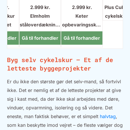
9 kr.
2.999 kr.
2.999 kr.
Plus Cubic
kelskur
Elmholm
Keter
cykelskur
ndlet
ståloverdækning i
opbevaringsskab
grundmalet
galvaniseret stål
- et lille cykelskur
rhandler
Gå til forhandler
Gå til forhandler
(åbent cykelskur)
(overdækket)
Byg selv cykelskur – Et af de
letteste byggeprojekter
Er du ikke den største gør det selv-mand, så fortvivl
ikke. Det er nemlig et af de letteste projekter at give
sig i kast med, da der ikke skal arbejdes med døre,
vinduer, opvarmning, isolering og så videre. Det
eneste, man faktisk behøver, er et simpelt
halvtag
,
som kan beskytte imod vejret – de fleste vælger dog