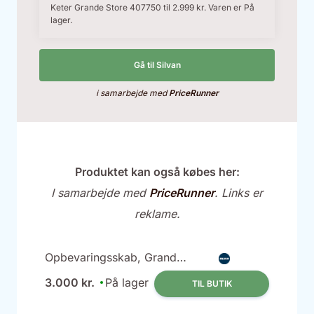
Keter Grande Store 407750 til 2.999 kr. Varen er På
lager.
Gå til Silvan
i samarbejde med
PriceRunner
Produktet kan også købes her:
I samarbejde med
PriceRunner
. Links er
reklame.
Opbevaringsskab, Grande
Store, 2.100 L
3.000 kr.
På lager
TIL BUTIK