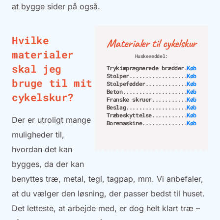
at bygge sider på også.
Hvilke
Materialer til cykelskur
materialer
Huskeseddel:
skal jeg
Trykimprægnerede brædder
Køb
Stolper
Køb
bruge til mit
Stolpefødder
Køb
Beton
Køb
cykelskur?
Franske skruer
Køb
Beslag
Køb
Træbeskyttelse
Køb
Der er utroligt mange
Boremaskine
Køb
muligheder til,
hvordan det kan
bygges, da der kan
benyttes træ, metal, tegl, tagpap, mm. Vi anbefaler,
at du vælger den løsning, der passer bedst til huset.
Det letteste, at arbejde med, er dog helt klart træ –