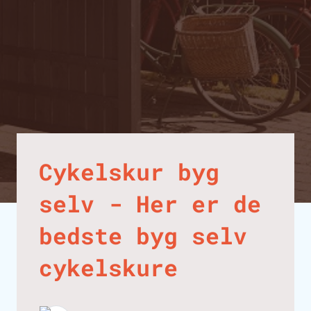
Cykelskur byg
selv - Her er de
bedste byg selv
cykelskure