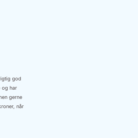
rigtig god
e og har
 men gerne
kroner, når