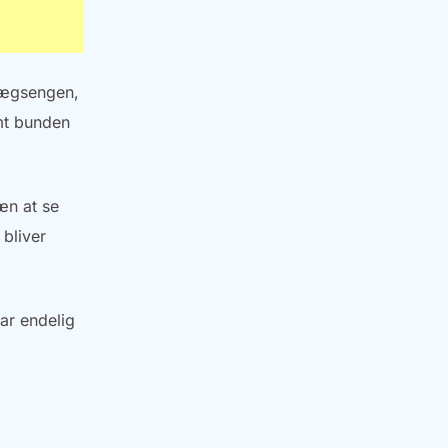
 vægsengen,
amt bunden
æn at se
 bliver
ar endelig