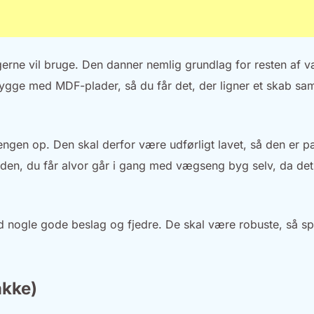
gerne vil bruge. Den danner nemlig grundlag for resten af
 bygge med MDF-plader, så du får det, der ligner et skab s
ngen op. Den skal derfor være udførligt lavet, så den er p
inden, du får alvor går i gang med vægseng byg selv, da det
d nogle gode beslag og fjedre. De skal være robuste, så sp
akke)