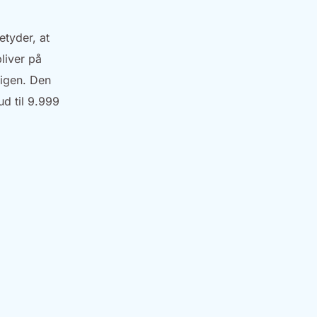
etyder, at
liver på
 igen. Den
d til 9.999