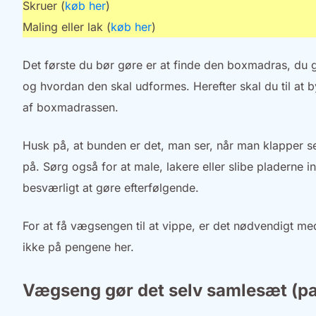
Skruer (
køb her
)
Maling eller lak (
køb her
)
Det første du bør gøre er at finde den boxmadras, du 
og hvordan den skal udformes. Herefter skal du til at
af boxmadrassen.
Husk på, at bunden er det, man ser, når man klapper se
på. Sørg også for at male, lakere eller slibe pladerne 
besværligt at gøre efterfølgende.
For at få vægsengen til at vippe, er det nødvendigt me
ikke på pengene her.
Vægseng gør det selv samlesæt (p