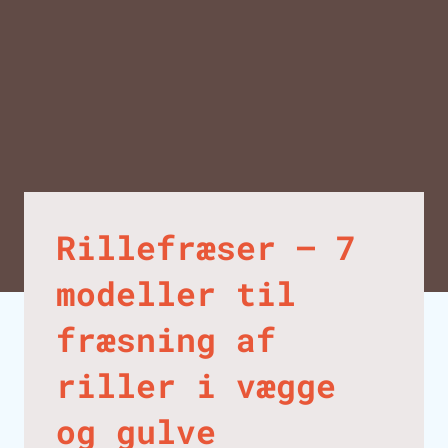
Rillefræser – 7
modeller til
fræsning af
riller i vægge
og gulve